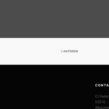
ANTERIOR
CONT
C/ Feder
02510 -
Albacet