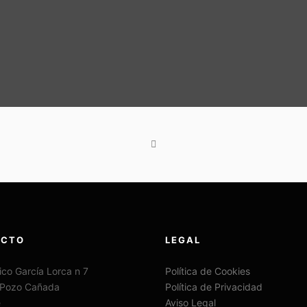
ACTO
LEGAL
ico García Lorca n 7
Política de Cookies
 Pozo Cañada
Política de Privacidad
e
Aviso Legal